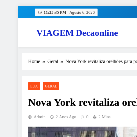
Skip
11:25:36 PM
Agosto 6, 2026
to
content
VIAGEM Decaonline
Home
Geral
Nova York revitaliza orelhões para p
EUA
GERAL
Nova York revitaliza or
Admin
2 Anos Ago
0
2 Mins