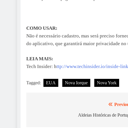
COMO USAR:
Não é necessário cadastro, mas será preciso forne
do aplicativo, que garantirá maior privacidade no 
LEIA MAIS:
Tech Insider: h
ttp://www.techinsider.io/inside-li
Tagged:
EUA
Nova Iorque
Nova York
Previo
Navegação
de
Aldeias Históricas de Portu
artigos