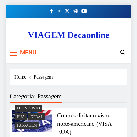
Skip
to
content
VIAGEM Decaonline
MENU
Home
Passagem
Categoria:
Passagem
DOCS, VISTO
Como solicitar o visto
EUA
GERAL
norte-americano (VISA
PASSAGEM
EUA)