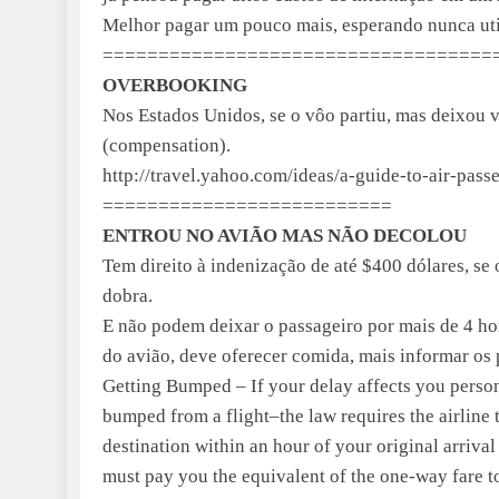
Melhor pagar um pouco mais, esperando nunca utili
===================================
OVERBOOKING
Nos Estados Unidos, se o vôo partiu, mas deixou vo
(compensation).
http://travel.yahoo.com/ideas/a-guide-to-air-pas
==========================
ENTROU NO AVIÃO MAS NÃO DECOLOU
Tem direito à indenização de até $400 dólares, se o
dobra.
E não podem deixar o passageiro por mais de 4 hor
do avião, deve oferecer comida, mais informar os 
Getting Bumped – If your delay affects you person
bumped from a flight–the law requires the airline 
destination within an hour of your original arrival 
must pay you the equivalent of the one-way fare to