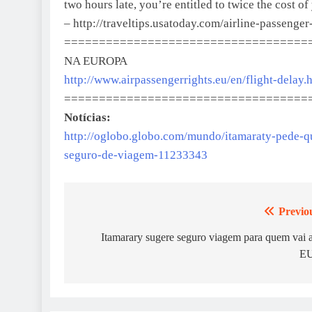
two hours late, you’re entitled to twice the cost
– http://traveltips.usatoday.com/airline-passenge
===================================
NA EUROPA
http://www.airpassengerrights.eu/en/flight-delay.
===================================
Notícias:
http://oglobo.globo.com/mundo/itamaraty-pede-qu
seguro-de-viagem-11233343
Previo
Navegação
de
Itamarary sugere seguro viagem para quem vai 
E
artigos