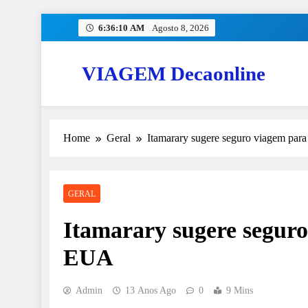
Skip
6:36:11 AM
Agosto 8, 2026
to
content
VIAGEM Decaonline
Home
Geral
Itamarary sugere seguro viagem par
GERAL
Itamarary sugere segur
EUA
Admin
13 Anos Ago
0
9 Mins