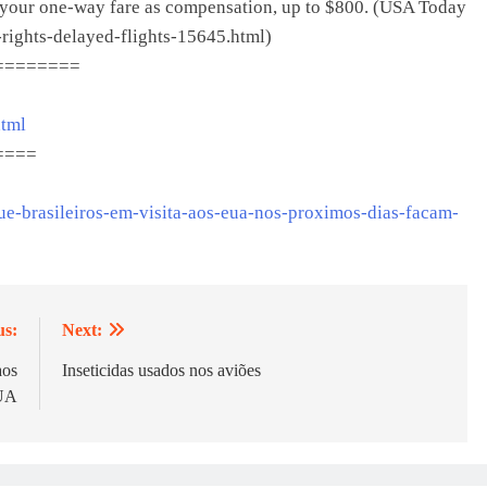
 of your one-way fare as compensation, up to $800. (USA Today
r-rights-delayed-flights-15645.html)
========
html
====
e-brasileiros-em-visita-aos-eua-nos-proximos-dias-facam-
us:
Next:
aos
Inseticidas usados nos aviões
UA