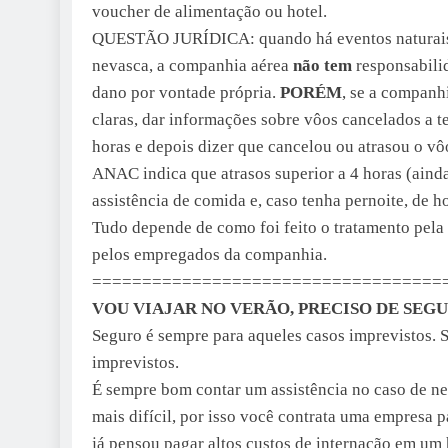
voucher de alimentação ou hotel.
QUESTÃO JURÍDICA: quando há eventos naturais,
nevasca, a companhia aérea
não tem
responsabilid
dano por vontade própria.
PORÉM
, se a companh
claras, dar informações sobre vôos cancelados a t
horas e depois dizer que cancelou ou atrasou o vôo
ANAC indica que atrasos superior a 4 horas (aind
assistência de comida e, caso tenha pernoite, de ho
Tudo depende de como foi feito o tratamento pela
pelos empregados da companhia.
===================================
VOU VIAJAR NO VERÃO, PRECISO DE SEG
Seguro é sempre para aqueles casos imprevistos. S
imprevistos.
É sempre bom contar um assistência no caso de nec
mais difícil, por isso você contrata uma empresa p
já pensou pagar altos custos de internação em um 