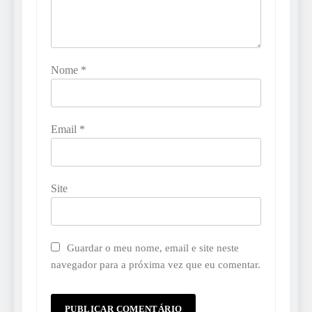
Nome
*
Email
*
Site
Guardar o meu nome, email e site neste
navegador para a próxima vez que eu comentar.