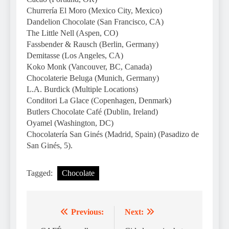
Churrería El Moro (Mexico City, Mexico)
Dandelion Chocolate (San Francisco, CA)
The Little Nell (Aspen, CO)
Fassbender & Rausch (Berlin, Germany)
Demitasse (Los Angeles, CA)
Koko Monk (Vancouver, BC, Canada)
Chocolaterie Beluga (Munich, Germany)
L.A. Burdick (Multiple Locations)
Conditori La Glace (Copenhagen, Denmark)
Butlers Chocolate Café (Dublin, Ireland)
Oyamel (Washington, DC)
Chocolatería San Ginés (Madrid, Spain) (Pasadizo de
San Ginés, 5).
Tagged:
Chocolate
Previous:
Next:
Navegação