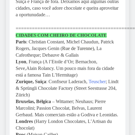
Suíça e França de fora. Deixamos aqui algumas outras
cidades, caso você adore chocolate e queira aproveitar
a oportunudade…
============================================
CIDADES COM CHEIRO DE CHOCOLATE
Paris
: Christian Constant, Michel Chaudun, Patrick
Rogers, Jacques Genin (
Rue de Turenne),
La
Cafeotheque; Debauve & Gallais
Lyon
, França (A l’Etoile d’Or; Bernachon,
Seve,Alain Rolancy. Um pouco mais fora da cidade
está a famosa Tain L’Hermitage)
Zurique, Suiça
: Confiseur Laderach,
Teuscher
; Lindt
& Sprüngli Chocolate Factory (Street Seestrasse 204,
Zürich)
Bruxelas, Bélgica
– Wittamer; Neuhaus; Pierre
Marcolini; Passion Chocolat, Belvas, Laurent
Gerbaud. Mais comerciais estão a Godiva e Leonidas.
Londres
(Harry London Chocolates, L’Artisan du
Chocolat)
Broc
(Maison Cailler)