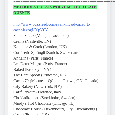
============================================
MELHORES LOCAIS PARA UM CHOCOLATE
QUENTE
http://www.buzzfeed.com/ryankincaid/cacao-to-
cacao#.xpgNXpV6Y
Shake Shack (Multiple Locations)
Crema (Nashville, TN)
Konditor & Cook (London, UK)
Confiserie Sprüngli (Zurich, Switzerland
Angelina (Paris, France)
Les Deux Magots (Paris, France)
Baked (Brooklyn, NY)
The Bent Spoon (Princeton, NJ)
Cacao 70 (Montreal, QC, and Ottawa, ON, Canada)
City Bakery (New York, NY)
Caffè Rivoire (Florence, Italy)
Chokladkoppen (Stockholm, Sweden)
Mindy’s Hot Chocolate (Chicago, IL)
Chocolate House (Luxembourg City, Luxembourg)
Cacao (Portland, OR)