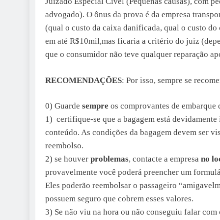
Juizado Especial Cível (Pequenas causas), com ped
advogado). O ônus da prova é da empresa transpor
(qual o custo da caixa danificada, qual o custo do
em até R$10mil,mas ficaria a critério do juiz (de
que o consumidor não teve qualquer reparação ap
RECOMENDAÇÕES
: Por isso, sempre se recom
0) Guarde
sempre
os comprovantes de embarque 
1) certifique-se que a bagagem está devidamente in
conteúdo. As condições da bagagem devem ser vist
reembolso.
2) se houver
problemas
, contacte a empresa
no lo
provavelmente você poderá preencher um formulári
Eles poderão reembolsar o passageiro “amigavelme
possuem seguro que cobrem esses valores.
3) Se não viu na hora ou não conseguiu falar com 