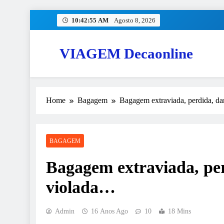
Skip
10:42:55 AM
Agosto 8, 2026
to
content
VIAGEM Decaonline
Home
Bagagem
Bagagem extraviada, perdida, da
BAGAGEM
Bagagem extraviada, per
violada…
Admin
16 Anos Ago
10
18 Mins