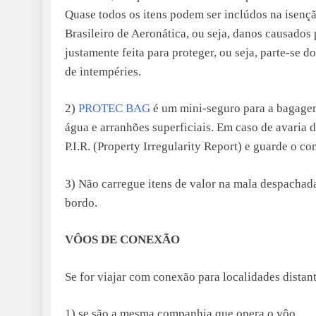
Quase todos os itens podem ser inclúdos na isenç
Brasileiro de Aeronática, ou seja, danos causados 
justamente feita para proteger, ou seja, parte-se 
de intempéries.
2)
PROTEC BAG
é um mini-seguro para a bagagem
água e arranhões superficiais. Em caso de avaria 
P.I.R. (Property Irregularity Report) e guarde o
3) Não carregue itens de valor na mala despachada
bordo.
VÔOS DE CONEXÃO
Se for viajar com conexão para localidades distant
1) se são a mesma companhia que opera o vôo.