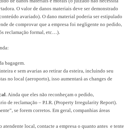
ido de danos materiais e morais (o juizado não necessita
tadora. O valor de danos materiais deve ser demonstrado
 conteúdo avariado). O dano material poderia ser estipulado
pende de comprovar que a empresa foi negligente no pedido,
ós reclamação formal, etc…).
enda:
da bagagem.
teira e sem avarias ao retirar da esteira, incluindo seu
as no local (aeroporto), isso aumentará as changes de
cal
. Ainda que eles não reconheçam o pedido,
o de reclamação – P.I.R. (Property Irregularity Report).
nte”, se forem corretos. Em geral, companhias áreas
o atendente local, contacte a empresa o quanto antes e tente