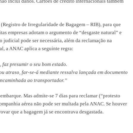
ão inclui danos. Cartões de crédito internacionais também
 (Registro de Irregularidade de Bagagem – RIB), para que
itas empresas adotam o argumento de “desgaste natural” e
udicial pode ser necessária, além da reclamação na
l, a ANAC aplica a seguinte regra:
, faz presumir o seu bom estado.
 ou atraso, far-se-á mediante ressalva lançada em documento
encaminhada ao transportador.”
sembarque. Mas admite-se 7 dias para reclamar (“protesto
 companhia aérea não pode ser multada pela ANAC. Se houver
provar que a bagagem já se encontrava desgastada.