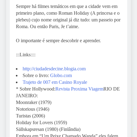
Sempre há filmes temáticos em que a cidade vem em
primeiro plano, como Roman Holiday (A princesa e o
plebeu) cujo nome original já diz tudo: um passeio por
Roma. Ou então Paris, Je t’aime.
O importante é sempre descobrir e aprender.
:::Links::::
http://ciudadesdecine.blogia.com
Sobre o livro:
Globo.com
Trajeto de 007 em Casino Royale
* Sobre Hollywood:
Revista Proxima Viagem
RIO DE
JANEIRO:
Moonraker (1979)
Notorious (1946)
Turistas (2006)
Holiday for Lovers (1959)
Sällskapsresan (1980) (Finlândia)
Embora em “Um Peixe Chamado Wanda” eles falem