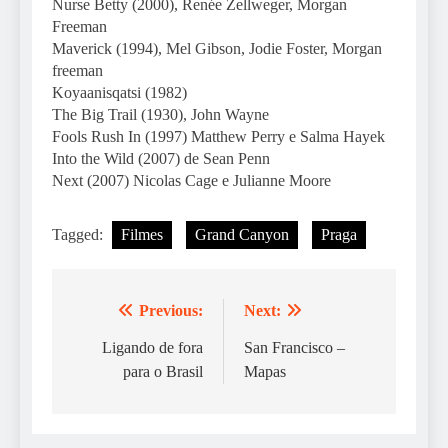
Nurse Betty (2000), Renée Zellweger, Morgan
Freeman
Maverick (1994), Mel Gibson, Jodie Foster, Morgan
freeman
Koyaanisqatsi (1982)
The Big Trail (1930), John Wayne
Fools Rush In (1997) Matthew Perry e Salma Hayek
Into the Wild (2007) de Sean Penn
Next (2007) Nicolas Cage e Julianne Moore
Tagged:
Filmes
Grand Canyon
Praga
Previous:
Next:
Navegação
de
Ligando de fora
San Francisco –
para o Brasil
Mapas
artigos