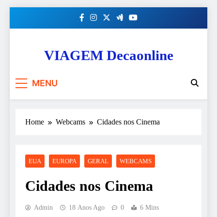
Skip
to
content
VIAGEM Decaonline
MENU
Home
Webcams
Cidades nos Cinema
EUA
EUROPA
GERAL
WEBCAMS
Cidades nos Cinema
Admin
18 Anos Ago
0
6 Mins